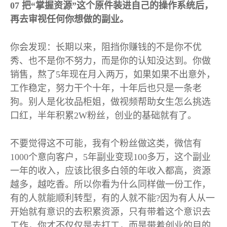
07
把“掌握资源”这个原件装进自己的操作系统后，
再去审视任何你想做的副业。
你会发现：长期以来，阻挡你赚钱的不是你不优
秀、也不是你不努力，而是你的认知没达到。你做
销售，熬了
5
年现在月入两万，如果如果不出意外，
工作稳定，努力干个十年，十年后也只是一条老
狗。别人是化妆品柜姐，做视频帮助女生怎么挑选
口红，半年积累
2W
粉丝，创业的基础就有了。
不要觉得这不可能，我有个粉丝做这类，微信有
1000
个意向客户，
5
年副业变现
100
多万，这个副业
一年的收入，应该比很多白领的年收入都高，资源
越多，越吃香。所以你看为什么同样做一份工作，
有的人就能顺利转型，有的人就不能
?
因为有人从一
开始就有意识的去积累资源，只有带着这个意识去
工作，你才不仅仅是去打工，而是带着创业的目的