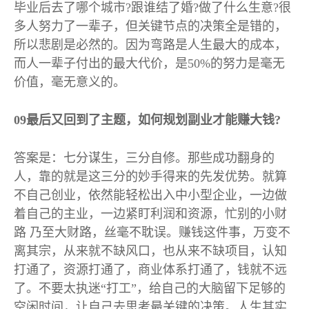
毕业后去了哪个城市
?
跟谁结了婚
?
做了什么生意
?
很
多人努力了一辈子，但关键节点的决策全是错的，
所以悲剧是必然的。因为弯路是人生最大的成本，
而人一辈子付出的最大代价，是
50%
的努力是毫无
价值，毫无意义的。
09
最后又回到了主题，如何规划副业才能赚大钱
?
答案是：七分谋生，三分自修。那些成功翻身的
人，靠的就是这三分的妙手得来的先发优势。就算
不自己创业，依然能轻松出入中小型企业，一边做
着自己的主业，一边紧盯利润和资源，忙别的小财
路
乃至大财路，丝毫不耽误。赚钱这件事，万变不
离其宗，从来就不缺风口，也从来不缺项目，认知
打通了，资源打通了，商业体系打通了，钱就不远
了。不要太执迷
“打工”，给自己的大脑留下足够的
空闲时间，让自己去思考最关键的决策。人生其实